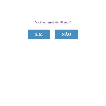
0
Você tem mais de 18 anos?
SIM
NÃO
CATEGORIAS
Home
PRÓTESES
Próteses com Ventosa
PROTESE MACIÇA 24 X 4CM PRAZER E CIA
PROTESE MACIÇA 24 X 4CM PRAZER E CIA
de
R$ 152,70
Sku:
5E1C9AD786ECD
R$ 135,00
por
Categoria:
Próteses com Ventosa
,
PRÓTESES
à vista
R$ 128,25
economize
5%
no
Pix
Marca:
Prazer&Cia
ou em
4x
de
R$ 33,75
PROMOÇÃO
Produto Indisponível