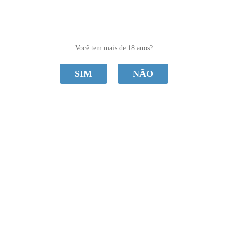
0
Você tem mais de 18 anos?
SIM
NÃO
CATEGORIAS
imobilizador
Home
SADO
imobilizador
Ordenar Por
Selecione