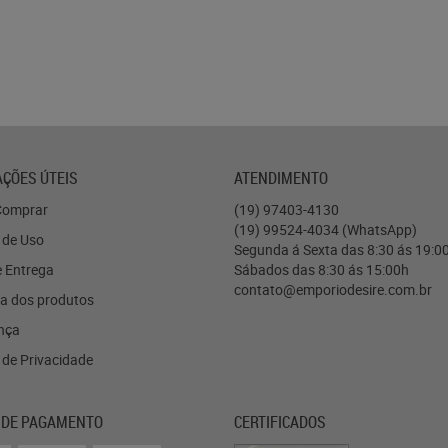
ÇÕES ÚTEIS
ATENDIMENTO
omprar
(19)
97403-4130
(19)
99524-4034
(WhatsApp)
 de Uso
Segunda á Sexta das 8:30 ás 19:0
e Entrega
Sábados das 8:30 ás 15:00h
contato@emporiodesire.com.br
a dos produtos
nça
a de Privacidade
 DE PAGAMENTO
CERTIFICADOS