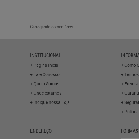
Carregando comentários ...
INSTITUCIONAL
INFORMA
Página Inicial
Como C
Fale Conosco
Termos
Quem Somos
Fretes 
Onde estamos
Garanti
Indique nossa Loja
Segura
Polític
ENDEREÇO
FORMAS