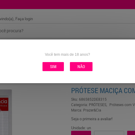
vindo(a),
Faça login
AS
COSMÉTICOS
FANTASIAS
HIGIENE E BANHO
Você tem mais de 18 anos?
SIM
NÃO
IA
PRÓTESE MACIÇA COM
Sku:
6865852DE8315
Categoria:
PRÓTESES
Próteses com V
Marca:
Prazer&Cia
Seja o primeira a avaliar!
Unidade: un