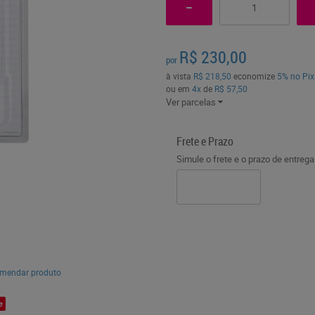
R$ 230,00
por
à vista
R$ 218,50
economize
5%
no Pix
ou em
4x
de
R$ 57,50
Ver parcelas
Frete e Prazo
Simule o frete e o prazo de entreg
mendar produto
e