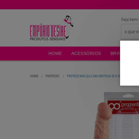
Seja bem-
HOME
ACESSÓRIOS
BRINCADEIR
HOME
PRÓTESES
PRÓTESE MACIÇA COM VENTOSA 32 X 5CM PRAZER E C