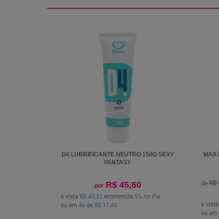
D4 LUBRIFICANTE NEUTRO 150G SEXY
MAX 
FANTASY
de
R$ 
R$ 45,60
por
à vista
R$ 43,32
economize
5%
no Pix
à vist
ou em
4x
de
R$ 11,40
ou em