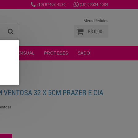
(19)
97403-4130
(19)
99524-4034
Meus Pedidos
R$ 0,00
MODA SENSUAL
PRÓTESES
SADO
 VENTOSA 32 X 5CM PRAZER E CIA
entosa