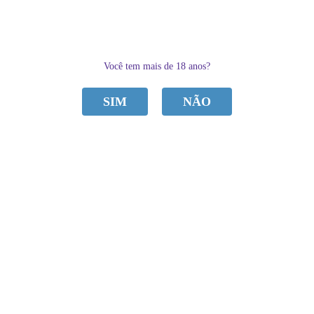
0
Você tem mais de 18 anos?
SIM
NÃO
CATEGORIAS
Home
MODA SENSUAL
MEIA 7/8 TRADICIONAL PERRUTEXTIL
MEIA 7/8 TRADICIONAL PERRUTEXTIL
R$ 24,00
por
Sku:
5A54FAD5B03DB
Categoria:
MODA SENSUAL
,
Meias
à vista
R$ 22,80
economize
5%
no
Pix
Marca:
Perrutextil
ou em
4x
de
R$ 6,00