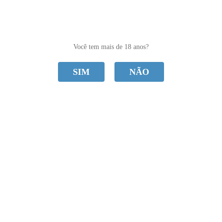
0
Você tem mais de 18 anos?
SIM
NÃO
CATEGORIAS
Youvibe
Home
Youvibe
Ordenar Por
Selecione