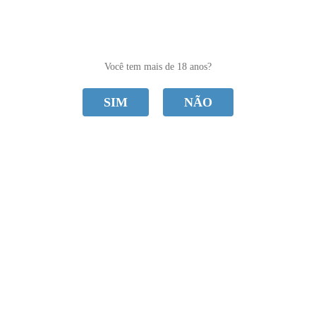
0
Você tem mais de 18 anos?
SIM
NÃO
CATEGORIAS
Nanma
Home
Nanma
Ordenar Por
Selecione
Nenhum produto encontrado.