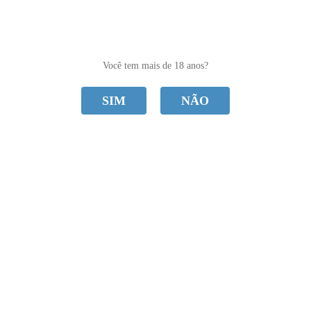
0
Você tem mais de 18 anos?
SIM
NÃO
CATEGORIAS
Mil Toques
Home
Mil Toques
Ordenar Por
Selecione
Nenhum produto encontrado.