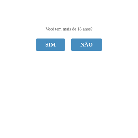
0
Você tem mais de 18 anos?
SIM
NÃO
CATEGORIAS
Fácil Prazer
Home
Fácil Prazer
Ordenar Por
Selecione