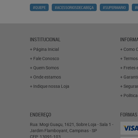
#QUEPE
#ACESSORIOSDECABEÇA
#SUPERMARIO
#
INSTITUCIONAL
INFORMA
Página Inicial
Como C
Fale Conosco
Termos
Quem Somos
Fretes 
Onde estamos
Garanti
Indique nossa Loja
Segura
Polític
ENDEREÇO
FORMAS
Rua: Mogi Guaçu, 1621, Sobre Loja - Sala 1
-
Jardim Flamboyant, Campinas
-
SP
CEP: 13091-103