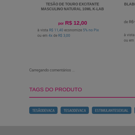
TESÃO DE TOURO EXCITANTE
BLAB
MASCULINO NATURAL 10ML K-LAB
de
R$ 
R$ 12,00
por
à vista
R$ 11,40
economize
5%
no Pix
à vist
ou em
4x
de
R$ 3,00
ou em
Carregando comentários ...
TAGS DO PRODUTO
TESÃODEVACA
TESAODEVACA
ESTIMULANTESEXUAL