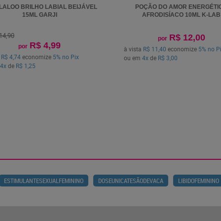
LALOO BRILHO LABIAL BEIJÁVEL
POÇÃO DO AMOR ENERGÉTI
15ML GARJI
AFRODISÍACO 10ML K-LAB
14,90
R$ 12,00
por
R$ 4,99
por
à vista
R$ 11,40
economize
5%
no P
a
R$ 4,74
economize
5%
no Pix
ou em
4x
de
R$ 3,00
4x
de
R$ 1,25
ESTIMULANTESEXUALFEMININO
DOSEUNICATESÃODEVACA
LIBIDOFEMININO