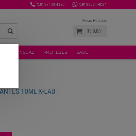
(19)
97403-4130
(19)
99524-4034
Meus Pedidos
R$ 0,00
MODA SENSUAL
PRÓTESES
SADO
TANTES 10ML K-LAB