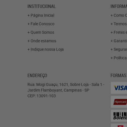
INSTITUCIONAL
INFORMA
Página Inicial
Como C
Fale Conosco
Termos
Quem Somos
Fretes 
Onde estamos
Garanti
Indique nossa Loja
Segura
Polític
ENDEREÇO
FORMAS
Rua: Mogi Guaçu, 1621, Sobre Loja - Sala 1
-
Jardim Flamboyant, Campinas
-
SP
CEP: 13091-103