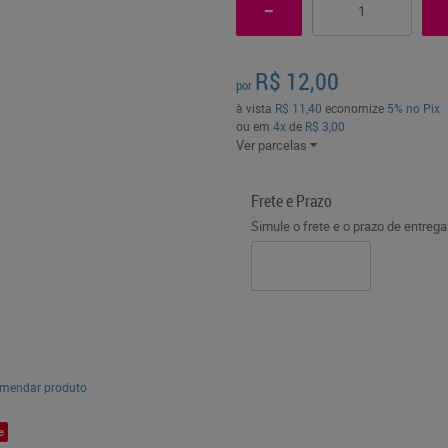
R$ 12,00
por
à vista
R$ 11,40
economize
5%
no Pix
ou em
4x
de
R$ 3,00
Ver parcelas
Frete e Prazo
Simule o frete e o prazo de entreg
mendar produto
e