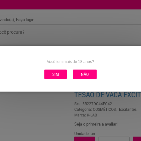
vindo(a),
Faça login
AS
COSMÉTICOS
FANTASIAS
HIGIENE E BANHO
Você tem mais de 18 anos?
SIM
NÃO
10ML K-LAB
TESÃO DE VACA EXCI
Sku:
5B227DC44FC42
Categoria:
COSMÉTICOS
Excitantes
Marca:
K-LAB
Seja o primeira a avaliar!
Unidade: un