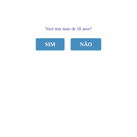
0
Você tem mais de 18 anos?
SIM
NÃO
CATEGORIAS
Home
COSMÉTICOS
CALCINHA COMESTÍVEL 01 UNIDADE GARJI
CALCINHA COMESTÍVEL 01 UNIDADE
de
R$ 39,90
Sku:
5A2F1EDE8D834
R$ 29,90
por
Categoria:
COSMÉTICOS
,
Comestíveis
à vista
R$ 28,40
economize
5%
no
Pix
Marca:
Garji
ou em
4x
de
R$ 7,48
PROMOÇÃO