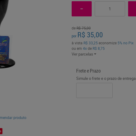
de
R$ 75,00
R$ 35,00
por
à vista
R$ 33,25
economize
5%
no Pix
ou em
4x
de
R$ 8,75
Ver parcelas
Frete e Prazo
Simule o frete e o prazo de entreg
mendar produto
e