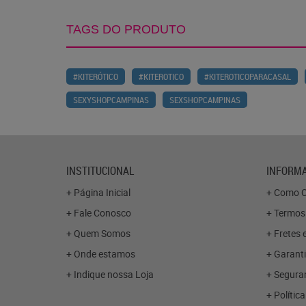
TAGS DO PRODUTO
#KITERÓTICO
#KITEROTICO
#KITEROTICOPARACASAL
SEXYSHOPCAMPINAS
SEXSHOPCAMPINAS
INSTITUCIONAL
INFORMA
Página Inicial
Como C
Fale Conosco
Termos
Quem Somos
Fretes 
Onde estamos
Garanti
Indique nossa Loja
Segura
Polític