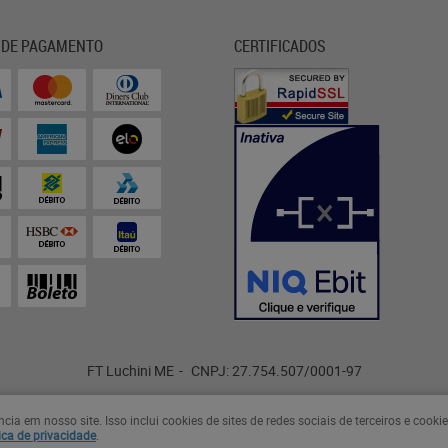
 DE PAGAMENTO
CERTIFICADOS
FT Luchini ME
CNPJ: 27.754.507/0001-97
a em nosso site. Isso inclui cookies de sites de redes sociais de terceiros e cook
LOJA VIRTUAL CRIADA POR
ica de privacidade
.