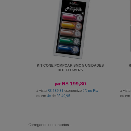
KIT CONE POMPOARISMO 5 UNIDADES
R
HOT FLOWERS
R$ 199,80
por
à vista
R$ 189,81
economize
5%
no Pix
à vist
ou em
4x
de
R$ 49,95
ou em
Carregando comentários ...