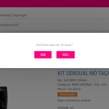
vindo(a),
Faça login
AS
COSMÉTICOS
FANTASIAS
HIGIENE E BANHO
Você tem mais de 18 anos?
SIM
NÃO
KIT SENSUAL MÔ TAÇ
Sku:
5A53B0CC4946A
Categoria:
BRINCADEIRAS
Kits
Kits
Marca:
Pau Brasil
PROMOÇÃO
Seja o primeira a avaliar!
Unidade: un