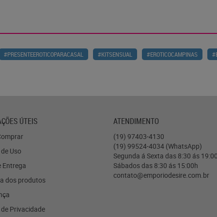
#PRESENTEEROTICOPARACASAL
#KITSENSUAL
#EROTICOCAMPINAS
#
ÇÕES ÚTEIS
ATENDIMENTO
omprar
(19)
97403-4130
(19)
99524-4034
(WhatsApp)
 de Uso
Segunda á Sexta das 8:30 ás 19:0
e Entrega
Sábados das 8:30 ás 15:00h
contato@emporiodesire.com.br
a dos produtos
nça
a de Privacidade