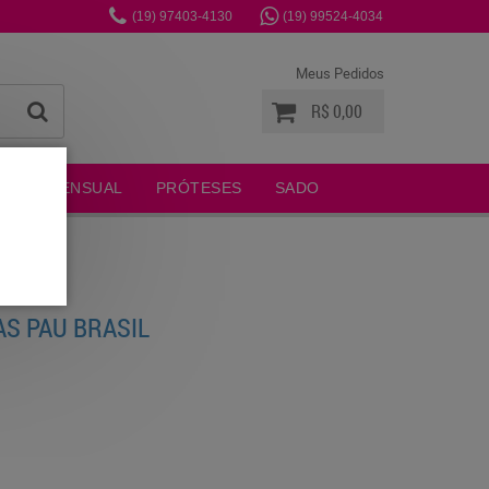
(19)
97403-4130
(19)
99524-4034
Meus Pedidos
R$ 0,00
MODA SENSUAL
PRÓTESES
SADO
AS PAU BRASIL