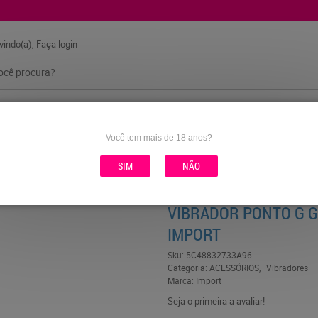
vindo(a),
Faça login
AS
COSMÉTICOS
FANTASIAS
HIGIENE E BANHO
Você tem mais de 18 anos?
SIM
NÃO
 IMPORT
VIBRADOR PONTO G 
IMPORT
Sku:
5C48832733A96
Categoria:
ACESSÓRIOS
Vibradores
Marca:
Import
Seja o primeira a avaliar!