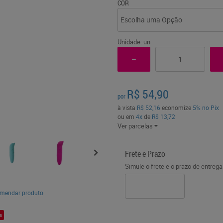
COR
Unidade: un
R$ 54,90
por
à vista
R$ 52,16
economize
5%
no Pix
ou em
4x
de
R$ 13,72
Ver parcelas
Frete e Prazo
Simule o frete e o prazo de entreg
mendar produto
e