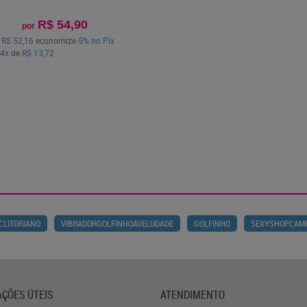
R$ 54,90
por
a
R$ 52,16
economize
5%
no Pix
4x
de
R$ 13,72
CLITORIANO
VIBRADORGOLFINHOAVELUDADE
GOLFINHO
SEXYSHOPCAM
ÇÕES ÚTEIS
ATENDIMENTO