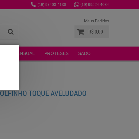
(19)
97403-4130
(19)
99524-4034
Meus Pedidos
R$ 0,00
MODA SENSUAL
PRÓTESES
SADO
GOLFINHO TOQUE AVELUDADO