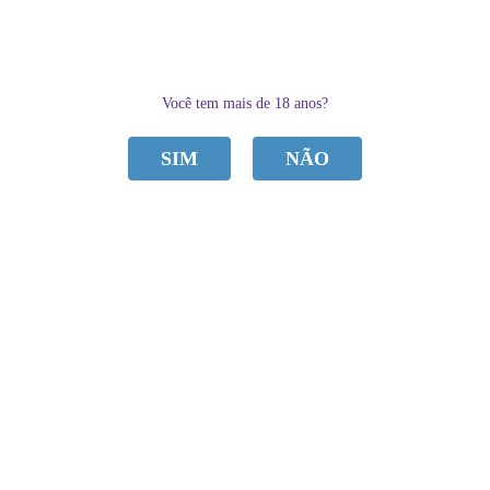
0
Você tem mais de 18 anos?
SIM
NÃO
CATEGORIAS
Home
ACESSÓRIOS
VIBRADOR BULLET CASAL LIU APP 10 VIBRAÇÕES IMPORT
VIBRADOR BULLET CASAL LIU APP 10
VIBRAÇÕES IMPORT
de
R$ 299,90
Sku:
68A0C3236BEF7
R$ 249,90
por
Categoria:
ACESSÓRIOS
,
Vibradores
à vista
R$ 237,40
economize
5%
no
Pix
Marca:
Import
ou em
4x
de
R$ 62,48