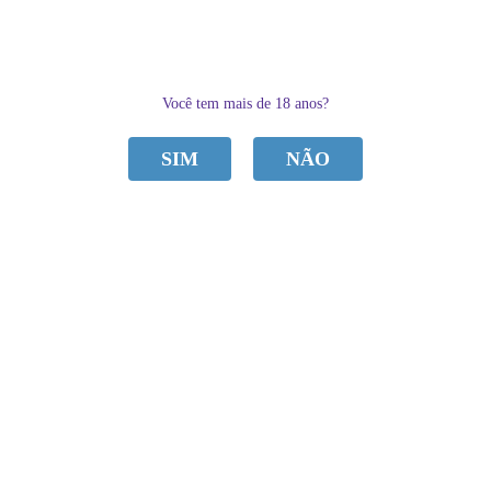
0
Você tem mais de 18 anos?
SIM
NÃO
CATEGORIAS
Home
ACESSÓRIOS
MINI BULLET USB 10 VIBRAÇÕES IMPORT
MINI BULLET USB 10 VIBRAÇÕES IMPORT
de
R$ 150,00
Sku:
690CAB2A3B9CE
R$ 99,90
por
Categoria:
ACESSÓRIOS
,
Vibradores
à vista
R$ 94,90
economize
5%
no
Pix
Marca:
Import
ou em
4x
de
R$ 24,98
PROMOÇÃO