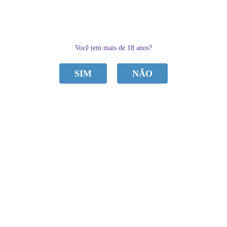
0
Você tem mais de 18 anos?
SIM
NÃO
CATEGORIAS
Home
ACESSÓRIOS
BOLINHA DE POMPOAR 02 UNIDADES SEXY FANTASY
BOLINHA DE POMPOAR 02 UNIDADES
de
R$ 52,50
Sku:
5A4E4E6237866
R$ 40,95
por
Categoria:
ACESSÓRIOS
,
Pompoarismo
à vista
R$ 38,90
economize
5%
no
Pix
Marca:
Sexy Fantasy
ou em
4x
de
R$ 10,24
PROMOÇÃO
Produto Indisponível