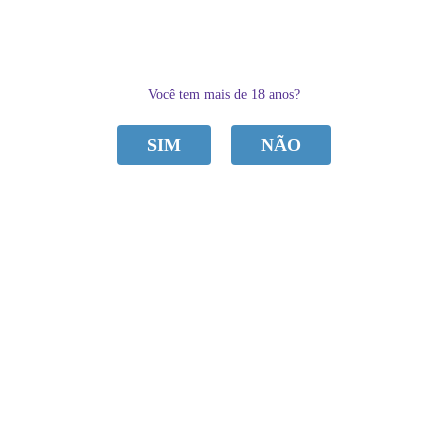
0
Você tem mais de 18 anos?
SIM
NÃO
CATEGORIAS
Home
BRINCADEIRAS
PEITINHOS SACANA PULA PULA IMPORT
PEITINHOS SACANA PULA PULA
R$ 15,00
por
Sku:
5A5386CA142D5
Categoria:
BRINCADEIRAS
,
à vista
R$ 14,25
economize
5%
no
Utensílios Sacanas
Pix
ou em
4x
de
R$ 3,75
Marca:
Import